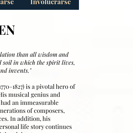
rarse
Involucrarse
EN
elation than all wisdom and
 soil in which the spirit lives,
and invents."
1770–1827) is a pivotal hero of
His musical genius and
e had an immeasurable
enerations of composers,
s. In addition, his
ersonal life story continues