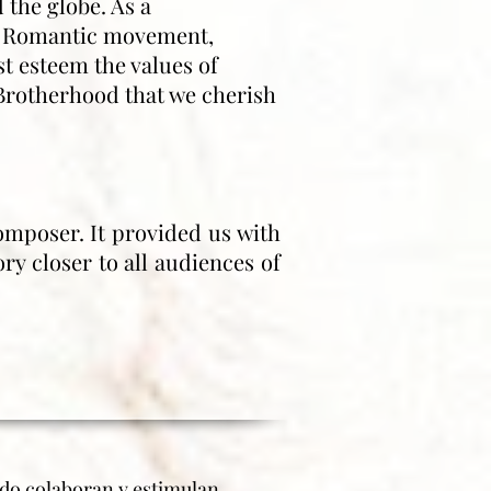
 the globe. As a
ly Romantic movement,
t esteem the values of
Brotherhood that we cherish
omposer. It provided us with
ry closer to all audiences of
ado colaboran y estimulan