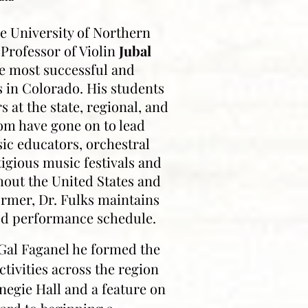
e University of Northern
 Professor of Violin
Jubal
e most successful and
s in Colorado. His students
 at the state, regional, and
om have gone on to lead
ic educators, orchestral
igious music festivals and
out the United States and
rmer, Dr. Fulks maintains
ed performance schedule.
Gal Faganel he formed the
tivities across the region
negie Hall and a feature on