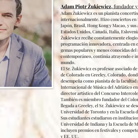
Adam Piotr Żukiewicz,
fundador y 
Adam Żukiewicz es un pianista concerti
internacionalmente. Hizo conciertos en
Japón, Brasil, Hong Kong y Macao, y sus
Estados Unidos, Canadá, Italia, Eslovenia
Żukiewicz recibe constantemente elogios 
programación innovadora, centrada en ex
gemas populares y menos conocidas del r
contemporáneo, continúa atrayendo e ins
mundo.
El Sr. Żukiewicz es profesor asociado de
de Colorado en Greeley, Colorado, dond
desempeña como pianista de la facultad r
Internacional de Música del Adriático en 
director artístico del Concurso Intercol
También es miembro fundador del Colora
llegada a Greeley, el Sr. Żukiewicz se d
Universidad de Toronto y en la Escuela 
Sus estudiantes estudiaron en instituci
Universidad de Indiana y la Escuela de M
incluyen premios en festivales y compete
y EE. UU.