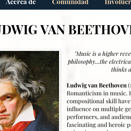
Acerca de
Comunidad
Involuc
UDWIG
VAN BEETHOV
"Music is a higher rev
philosophy...the electrical
thinks 
Ludwig van Beethoven
(
Romanticism in music. 
compositional skill hav
influence on multiple g
performers, and audience
fascinating and heroic p