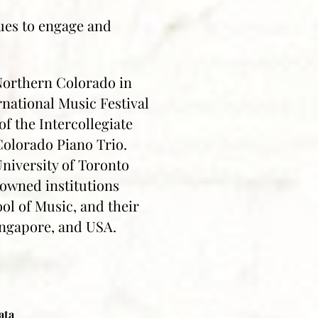
ues to engage and
 Northern Colorado in
rnational Music Festival
of the Intercollegiate
Colorado Piano Trio.
University of Toronto
nowned institutions
ol of Music, and their
ingapore, and USA.
ata