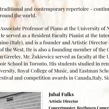
traditional and contemporary repertoire - contin
around the world.
 Associate Professor of Piano at the University of
He served as a Resident Faculty Pianist at the Inte
uino (Italy), and is a founder and Artistic Director 
f the West. He is also a founding member of the 
 in Greeley, Mr. Żukiewicz served as faculty at the 
oir School in Toronto. His students studied in re
versity, Royal College of Music, and Eastman Scho
estival and competition awards in Canada,Italy, S
Jubal Fulks
Artistic Director
Concertmaster, Beethoven Camer