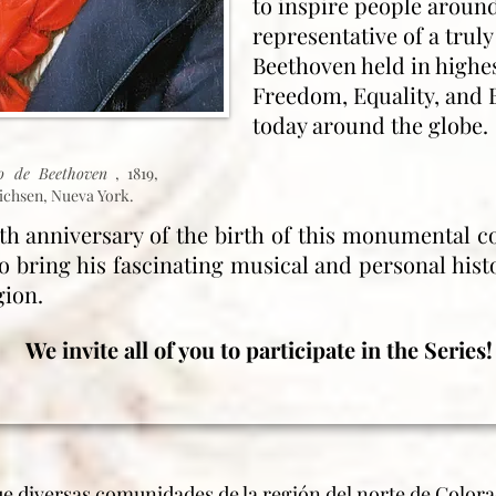
to inspire people around
representative of a tru
Beethoven held in highes
Freedom, Equality, and 
today around the globe.
to de Beethoven
, 1819,
ichsen, Nueva York.
h anniversary of the birth of this monumental c
 bring his fascinating musical and personal histo
gion.
We invite all of you to participate in the Series!
que diversas comunidades de la región del norte de Color