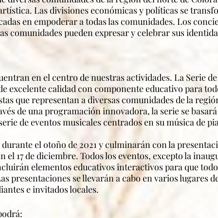
 artística. Las divisiones económicas y políticas se trans
ocadas en empoderar a todas las comunidades. Los concie
as comunidades pueden expresar y celebrar sus identidad
ntran en el centro de nuestras actividades. La Serie de
de excelente calidad con componente educativo para todo
tas que representan a diversas comunidades de la región
través de una programación innovadora, la serie se basar
erie de eventos musicales centrados en su música de pi
 durante el otoño de 2021 y culminarán con la presentaci
el 17 de diciembre. Todos los eventos, excepto la inaugur
ncluirán elementos educativos interactivos para que todos
as presentaciones se llevarán a cabo en varios lugares d
iantes e invitados locales.
podrá: