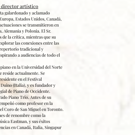
director artístico
sta galardonado y aclamado
 Europa, Estados Unidos, Canadá,
 actuaciones se transmitieron en
, Alemania y Polonia. El Sr.
de la crítica, mientras que su
plorar las conexiones entre las
epertorio tradicional y
pirando a audiencias de todo el
 piano en la Universidad del Norte
e reside actualmente. Se
esidente en el Festival
Duino (Italia), y es fundador y
egial de Piano de Occidente.
do Piano Trio. Antes de su
esempeñó como profesor en la
del Coro de San Miguel en Toronto.
ones de renombre como la
úsica Eastman, y sus éxitos
ncias en Canadá, Italia, Singapur